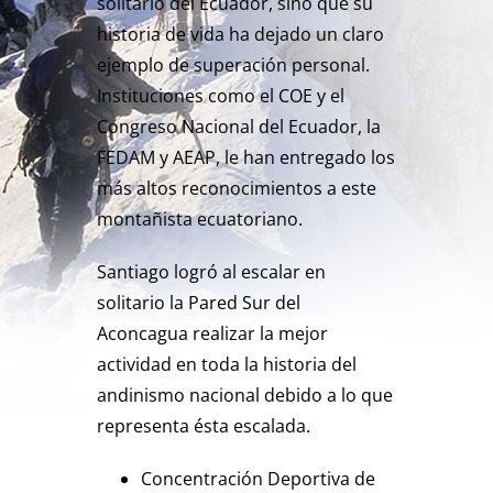
solitario del Ecuador, sino que su
historia de vida ha dejado un claro
ejemplo de superación personal.
Instituciones como el COE y el
Congreso Nacional del Ecuador, la
FEDAM y AEAP, le han entregado los
más altos reconocimientos a este
montañista ecuatoriano.
Santiago logró al escalar en
solitario la Pared Sur del
Aconcagua realizar la mejor
actividad en toda la historia del
andinismo nacional debido a lo que
representa ésta escalada.
Concentración Deportiva de